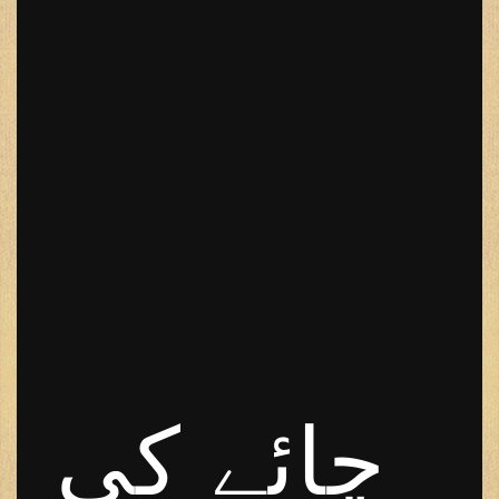
چائے کی