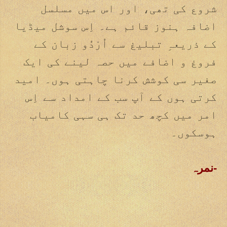
شروع کی تھی، اور اس میں مسلسل
اضافہ ہنوز قائم ہے۔ اِس سوشل میڈیا
كے ذریعہِ تبلیغ سے اُرْدُو زبان كے
فروغ و اضافے میں حصہ لینے کی ایک
صغیر سی کوشش کرنا چاہتی ہوں۔ امید
کرتی ہوں كے آپ سب كے امداد سے اِس
امر میں کچھ حد تک ہی سہی کامیاب
ہوسکوں۔
نمرہ-