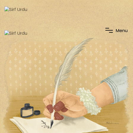
M
e
n
u