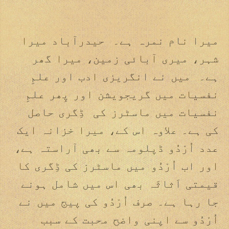
میرا نام نمرہ ہے۔ حیدرآباد میرا
شہر، میری آبائی زمین، میرا گھر
ہے۔ میں نے انگریزی ادب اور علمِ
نفسیات میں گریجویشن اور پِھر علمِ
نفسیات میں ماسٹرز کی ڈِگری حاصل
کی ہے۔ علاوہ اس کے، میرا خزانہ ایک
عدد اُرْدُو ڈپلومہ سے بھی آراستہ ہے،
اور اب اُرْدُو میں ماسٹرز کی ڈِگری کا
قیمتی اَثاثَہ بھی اس میں شامل ہونے
جا رہا ہے۔ صرف اُرْدُو کی پیج میں نے
اُرْدُو سے اپنی واضح محبت كے سبب