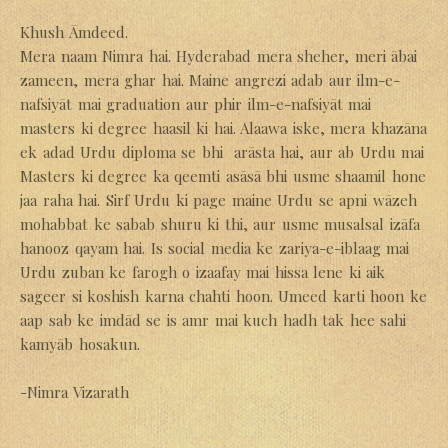
Khush Āmdeed.
Mera naam Nimra hai. Hyderabad mera sheher, meri ābai
zameen, mera ghar hai. Maine angrezi adab aur ilm-e-
nafsiyāt mai graduation aur phir ilm-e-nafsiyāt mai
masters ki degree haasil ki hai. Alaawa iske, mera khazāna
ek adad Urdu diploma se bhi arāsta hai, aur ab Urdu mai
Masters ki degree ka qeemti asāsā bhi usme shaamil hone
jaa raha hai. Sirf Urdu ki page maine Urdu se apni wāzeh
mohabbat ke sabab shuru ki thi, aur usme musalsal izāfa
hanooz qayam hai. Is social media ke zariya-e-iblaag mai
Urdu zuban ke farogh o izaafay mai hissa lene ki aik
sageer si koshish karna chahti hoon. Umeed karti hoon ke
aap sab ke imdād se is amr mai kuch hadh tak hee sahi
kamyāb hosakun.
-Nimra Vizarath