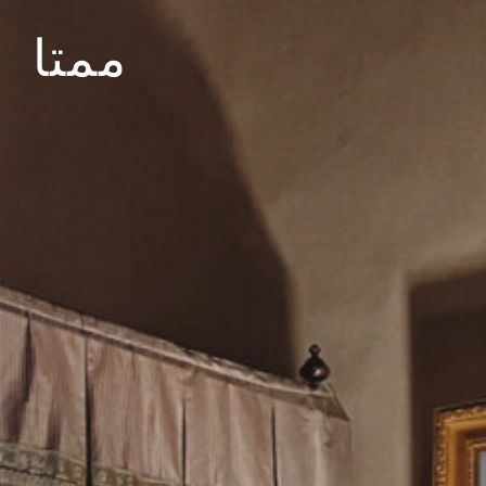
اظہار محبت
ممتا
چائے کی ایک
گرم پیالی